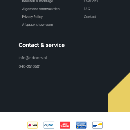
Inmeten & montage
Over ons
Algemene voorwaarden
FAQ
Privacy Policy
Contact
Afspraak showroom
Contact & service
info@ndoors.nl
040-2510501