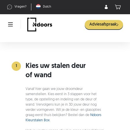
Vragen?
Dutch
Adviesafspraak
Kies uw stalen deur
1
of wand
Vanaf hier gaan we jouw droomdeur
samenstellen. Kies eerst in 3 stappen voor het
type, de opstelling en indeling van de deur of
wand. Vervolgens kun je in 3D jouw deur nog
verder vormgeven. Wil je de kleur- en glasopties
graag eerst thuis bekijken? Bestel dan de
Ndoors
Kleurstalen Box
.