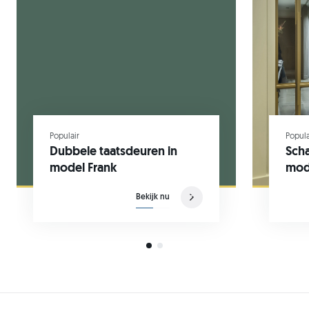
Populair
Popula
Dubbele taatsdeuren in
Scha
model Frank
mod
Bekijk nu