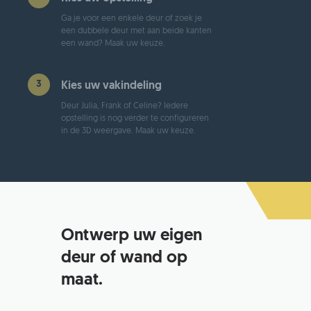
Ga je voor een enkele deur of zoek je
een dubbele deur met aan beide kanten
een wand? Maak uw keuze.
3
Kies uw vakindeling
Deur Julia, Frank of Celine? Iedere
opstelling is nog verder te configureren
in de 3D weergave. Maak uw keuze.
Ontwerp uw eigen
deur of wand op
maat.