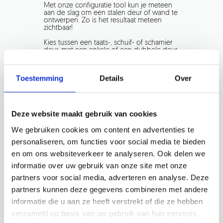
Met onze configuratie tool kun je meteen
aan de slag om een stalen deur of wand te
ontwerpen. Zo is het resultaat meteen
zichtbaar!
Kies tussen een taats-, schuif- of scharnier
deur, met een enkele of een dubbele deur.
Vervolgens kies je het patroon en t
ot slot
kies je de kleur van het glas én
van het
staal. Kom je hier niet uit? Dan is het handig
Toestemming
Details
Over
om eerst een
kleurstaal
te bestellen.
Ben je blij met jouw ontwerp en besluit je
een bestelling te plaatsen? Dan komt een
Deze website maakt gebruik van cookies
van onze vakmensen de maten persoonlijk
bij je thuis opnemen. Daarna ontvang je
We gebruiken cookies om content en advertenties te
een definitieve tekening.
personaliseren, om functies voor social media te bieden
De deuren worden in onze eigen fabriek
gemaakt, waarna onze experts deze bij je
en om ons websiteverkeer te analyseren. Ook delen we
thuis komen plaatsen.
informatie over uw gebruik van onze site met onze
Lees hieronder meer over het inmeten &
partners voor social media, adverteren en analyse. Deze
monteren.
partners kunnen deze gegevens combineren met andere
informatie die u aan ze heeft verstrekt of die ze hebben
verzameld op basis van uw gebruik van hun services.