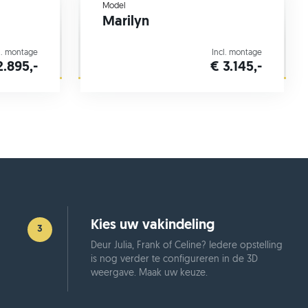
Model
Marilyn
l. montage
Incl. montage
2.895,-
€ 3.145,-
Kies uw vakindeling
3
Deur Julia, Frank of Celine? Iedere opstelling
is nog verder te configureren in de 3D
weergave. Maak uw keuze.