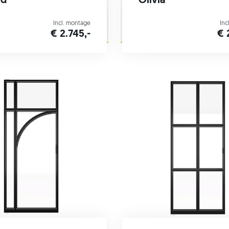
rd
Olivia
Incl. montage
Inc
€ 2.745,-
€ 