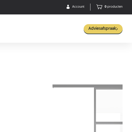
Account
0
producten
Adviesafspraak