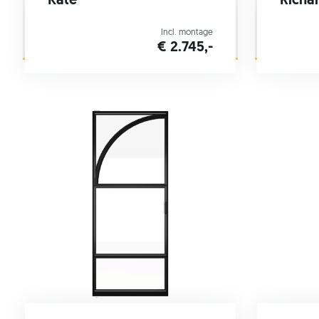
Kate
Richa
Incl. montage
€ 2.745,-