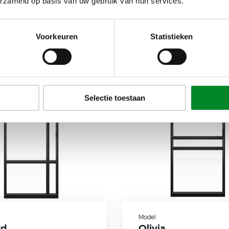
erzameld op basis van uw gebruik van hun services.
Incl. montage
Inc
€ 2.745,-
€ 
Voorkeuren
Statistieken
Selectie toestaan
Model