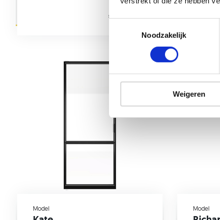
verstrekt of die ze hebben v
Incl. montage
€ 2.745,-
Noodzakelijk
Weigeren
Model
Model