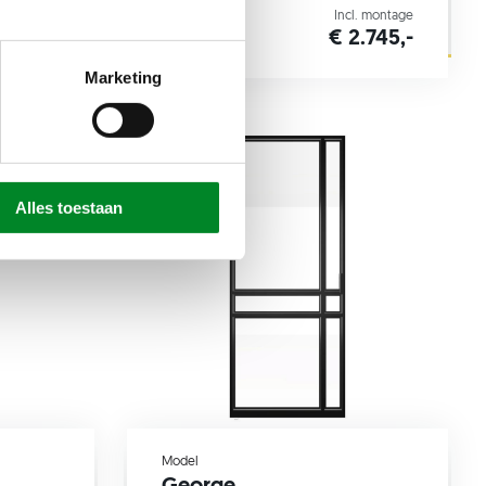
l. montage
Incl. montage
2.745,-
€ 2.745,-
Marketing
Alles toestaan
Model