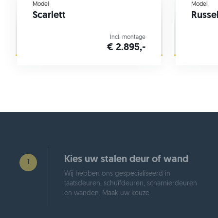
Model
Model
Scarlett
Russe
Incl. montage
€ 2.895,-
Kies uw stalen deur of wand
1
Wij hebben ons gespecialiseerd in
taatsdeuren, schuifdeuren, scharnierdeuren
en wanden. Maak uw keuze.