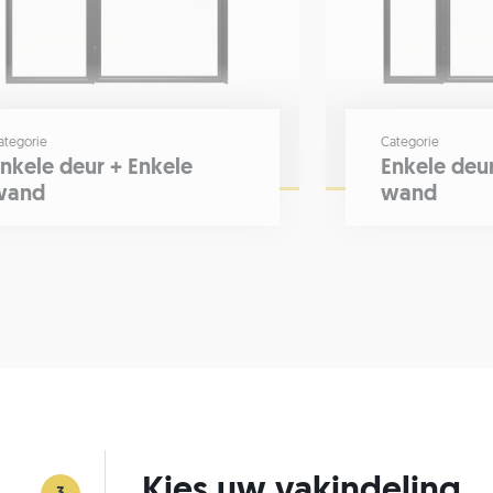
ategorie
Categorie
nkele deur + Enkele
Enkele deu
wand
wand
Kies uw vakindeling