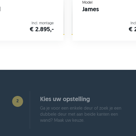
Model
l
James
Incl. montage
Inc
€ 2.895,-
€ 
Kies uw opstelling
2
Ga je voor een enkele deur of zoek je een
dubbele deur met aan beide kanten een
wand? Maak uw keuze.