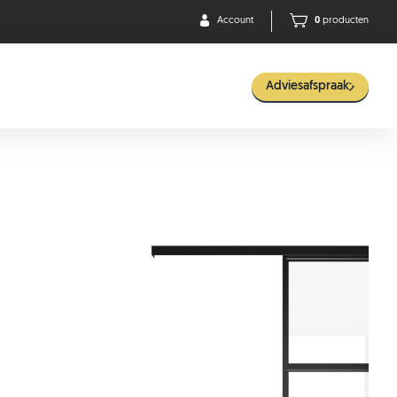
Account
0
producten
Adviesafspraak