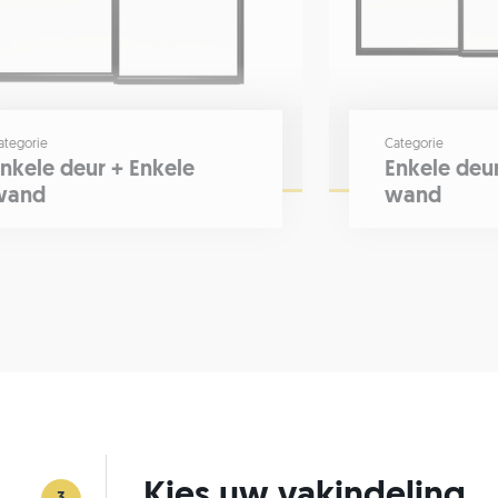
ategorie
Categorie
nkele deur + Enkele
Enkele deu
wand
wand
Kies uw vakindeling