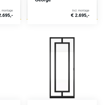
George
l. montage
Incl. montage
2.695,-
€ 2.695,-