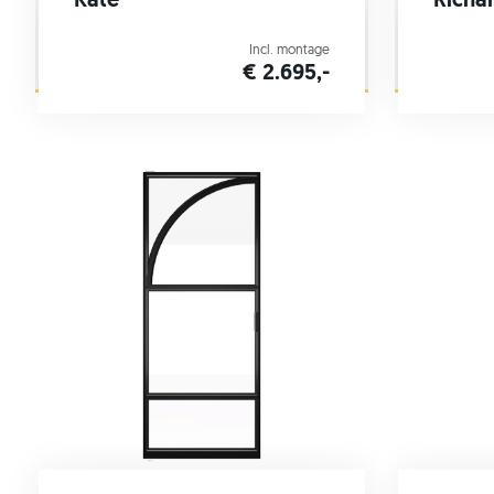
Kate
Richa
Incl. montage
€ 2.695,-