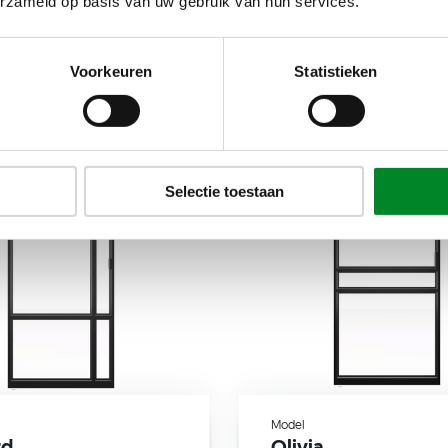
erzameld op basis van uw gebruik van hun services.
Incl. montage
Inc
€ 2.695,-
€ 
Voorkeuren
Statistieken
Selectie toestaan
Model