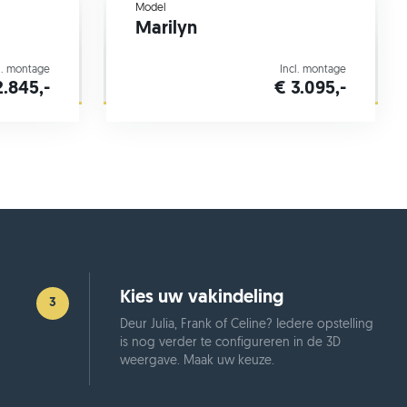
Model
Marilyn
l. montage
Incl. montage
2.845,-
€ 3.095,-
Kies uw vakindeling
3
Deur Julia, Frank of Celine? Iedere opstelling
is nog verder te configureren in de 3D
weergave. Maak uw keuze.