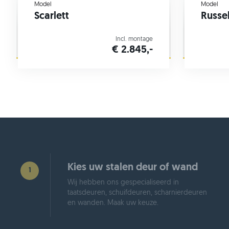
Model
Model
Scarlett
Russe
Incl. montage
€ 2.845,-
Kies uw stalen deur of wand
1
Wij hebben ons gespecialiseerd in
taatsdeuren, schuifdeuren, scharnierdeuren
en wanden. Maak uw keuze.