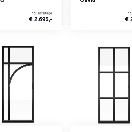
rd
Olivia
Incl. montage
Inc
€ 2.695,-
€ 