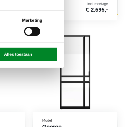
l. montage
Incl. montage
2.695,-
€ 2.695,-
Marketing
Alles toestaan
Model