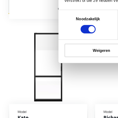
verstrekt of die ze hebben v
Incl. montage
€ 2.695,-
Noodzakelijk
Weigeren
Model
Model