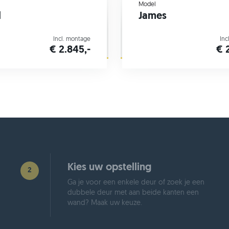
Model
l
James
Incl. montage
Inc
€ 2.845,-
€ 
Kies uw opstelling
2
Ga je voor een enkele deur of zoek je een
dubbele deur met aan beide kanten een
wand? Maak uw keuze.