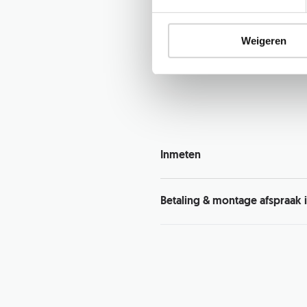
meteen zichtbaar!
Kies tussen een taats-, schuif- of 
enkele of een dubbele deur. Vervo
Weigeren
patroon en t
ot slot kies je de kle
staal. Kom je hier niet uit? Dan is
kleurstaal
te bestellen.
Inmeten
Nadat je een bestelling hebt gepl
ons een link om een inmeetafspra
Betaling & montage afspraak 
van onze experts komt dan bij je
maten op te meten en eventueel 
Daarna ontvang je de definitieve
denken!
deur en/of wand en je ontvangt de
van de factuur starten wij met de
montage afspraak ingepland word
hiervoor ook weer een link. Het 
deur en/of wand kan vanaf 4 weke