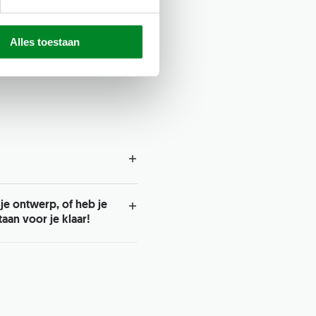
 opnemen. Daarna ontvang je een
e eigen fabriek gemaakt, waarna
Alles toestaan
 thuis komen plaatsen.
r het inmeten & monteren.
monteurs zullen de stalen
jk komen monteren! Zij zorgen
 je ontwerp, of heb je
puntjes tevreden bent met het
aan voor je klaar!
ord, maar voordat je dat gaat
kje op onze FAQ pagina en
aag hier beantwoord.