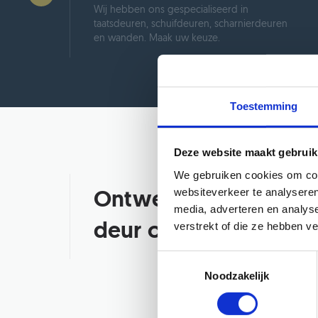
Wij hebben ons gespecialiseerd in
taatsdeuren, schuifdeuren, scharnierdeuren
en wanden. Maak uw keuze.
Toestemming
Deze website maakt gebruik
We gebruiken cookies om cont
websiteverkeer te analyseren
Ontwerp uw eigen
media, adverteren en analys
verstrekt of die ze hebben v
deur of wand op maa
Noodzakelijk
Met onze configuratie tool kun j
een stalen deur of wand te ontwerp