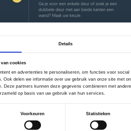
Ga je voor een enkele deur of zoek je een
dubbele deur met aan beide kanten een
wand? Maak uw keuze.
Details
 van cookies
ent en advertenties te personaliseren, om functies voor social
. Ook delen we informatie over uw gebruik van onze site met on
e. Deze partners kunnen deze gegevens combineren met andere i
erzameld op basis van uw gebruik van hun services.
t.
Voorkeuren
Statistieken
e meteen aan de slag om
Ben je blij met jouw ontw
en. Zo is het resultaat
plaatsen? Dan komt een