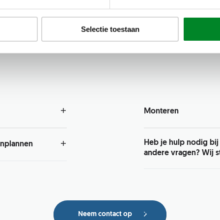
persoonlijk bij je thuis
definitieve tekening.
scharnier deur, met een
lgens kies je het
De deuren worden in onz
Selectie toestaan
ur van het glas én
van het
onze experts deze bij je
 het handig om eerst een
Lees hieronder meer ove
Monteren
aatst ontvang je van
Onze eigen vakbekwame 
ak in te plannen. Een
deur of wand persoonli
Heb je hulp nodig bij
inplannen
 langs om de exacte
ervoor dat je tot in de 
andere vragen? Wij st
nog met je mee te
eindresultaat!
 3D tekening van jouw
Wij staan je graag te wo
 factuur. Na betaling
doen neem eens een kij
 productie en kan de
wie weet is ook jouw vr
en. Je ontvangt
plaatsen van jouw
Neem contact op
n na start van de