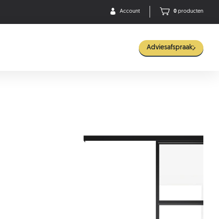
Account
0
producten
Adviesafspraak