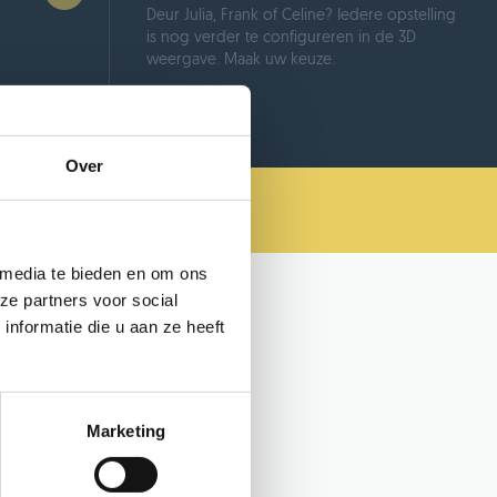
Deur Julia, Frank of Celine? Iedere opstelling
is nog verder te configureren in de 3D
weergave. Maak uw keuze.
Over
 media te bieden en om ons
ze partners voor social
nformatie die u aan ze heeft
Marketing
erp en besluit je een bestelling te
 van onze vakmensen de maten