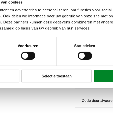
 van cookies
wijzigingen op de 
Draairichting links of r
Deur tot aan plafon
ent en advertenties te personaliseren, om functies voor social
Links
. Ook delen we informatie over uw gebruik van onze site met on
e. Deze partners kunnen deze gegevens combineren met andere i
Rechts
Deur tot aan plafond
Afmetingen
erzameld op basis van uw gebruik van hun services.
Nee
Ja
Kleur
Voorkeuren
Statistieken
Glas
Hoogte
Selectie toestaan
Deurbeslag
Kleur
Min: 1800 mm
-
Max: 
Breedte
Oude deur afvoere
Glas