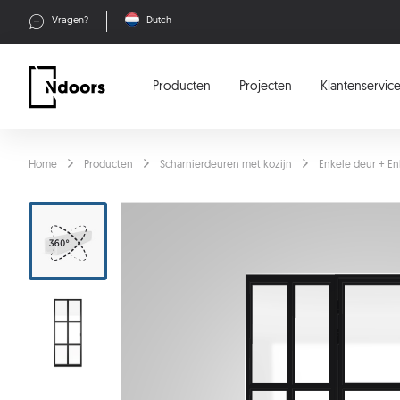
Vragen?
Dutch
Producten
Projecten
Klantenservic
Home
Producten
Scharnierdeuren met kozijn
Enkele deur + E