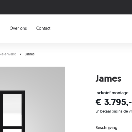
e
Over ons
Contact
nkele wand
James
James
Inclusief montage
€ 3.795,-
En betaal pas na de v
Beschrijving