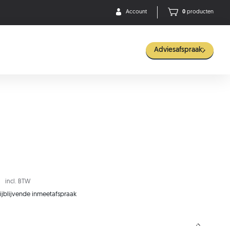
Account
0
producten
Adviesafspraak
incl. BTW
rijblijvende inmeetafspraak