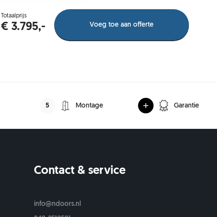
50 mm
Totaalprijs
Voeg toe aan offerte
€ 3.795,-
mm
cm
00 mm
5
Montage
Garantie
Contact & service
s
info@ndoors.nl