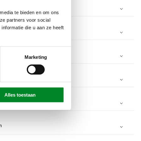
order worden aangebracht.
echts
d
 media te bieden en om ons
ze partners voor social
nformatie die u aan ze heeft
Marketing
Alles toestaan
mm
cm
3000 mm
n
mm
cm