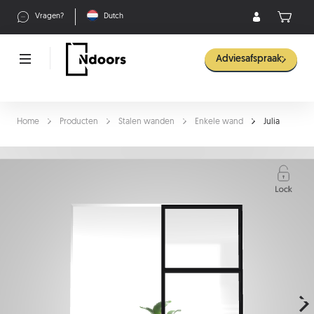
Vragen?
Dutch
Adviesafspraak
Home
Producten
Stalen wanden
Enkele wand
Julia