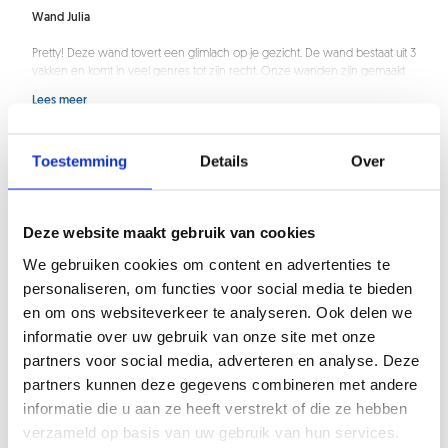
Wand Julia
Pretty! Deze wand tovert een glimlach op je gezicht. De wand bestaat uit 3
vakken en komt in veel genres tot zijn recht. Onze wanden zijn gemaakt
van stalen kokers. Deze maken wij voor elk ontwerp op maat.
Lees meer
Voor al onze wanden kiezen wij materialen met een hoge kwaliteit.
Muur opening
Hieronder lees je wat meer over de specificaties van deze wand.
Toestemming
Details
Over
Materiaalsoort: staal
Afwerking: poedercoaten
Muur opening
Kokers: 25x40x2 mm
Deze website maakt gebruik van cookies
Glaslijsten: 14x14 mm (2 zijdig)
Ja
We gebruiken cookies om content en advertenties te
Heb je mogelijk toch nog iets anders in gedachte dat buiten onze
Nee
personaliseren, om functies voor social media te bieden
configuratiemogelijkheden valt? Neem gerust even
contact
met ons op.
Ook tijdens de inmeetafspraak kan er nog om advies worden gevraagd
en om ons websiteverkeer te analyseren. Ook delen we
en eventuele wijzigingen op de order worden aangebracht.
informatie over uw gebruik van onze site met onze
Positie muur opening
partners voor social media, adverteren en analyse. Deze
partners kunnen deze gegevens combineren met andere
Wand tot aan plafond
informatie die u aan ze heeft verstrekt of die ze hebben
Opening links of rechts
verzameld op basis van uw gebruik van hun services.
Links