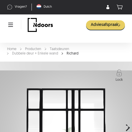
Vragen?
Dutch
Adviesafspraak
Home
Producten
Taatsdeuren
Dubbele deur + Enkele wand
Richard