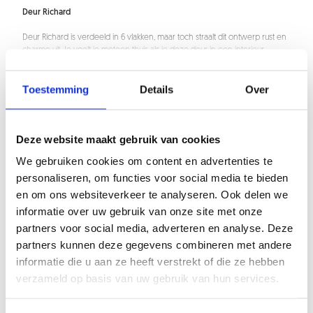
Deur Richard
Deur Richard is verdeeld in 6 vlakken, maar toch straalt dit ontwerp rust en
charme uit. Je voelt je meteen thuis als je deze deur in een interieur
tegenkomt. Het is de Golden Globe winnaar onder de deuren.
Lees meer
Toestemming
Details
Over
Onze deuren zijn gemaakt van stalen kokers. Deze maken wij voor elk
Positie wand
ontwerp op maat. Hieronder lees je wat meer over de specificaties van
deze deur.
Deze website maakt gebruik van cookies
Materiaalsoort: staal
Wand link of rechts
Afwerking: poedercoaten
We gebruiken cookies om content en advertenties te
Bovenste koker: 60x40x2 mm
Links
personaliseren, om functies voor social media te bieden
Zijkanten + liggers: 25x40x2 mm
Onderste koker bij Argenta systeem: 60x40x2 mm
en om ons websiteverkeer te analyseren. Ook delen we
Rechts
Onderste koker bij FritsJurgens systeem: 120x40x2 mm
informatie over uw gebruik van onze site met onze
Glaslijsten: 14x14 mm (2 zijdig)
partners voor social media, adverteren en analyse. Deze
Deur tot aan plafond
Heb je mogelijk toch nog iets anders in gedachte dat buiten onze
partners kunnen deze gegevens combineren met andere
configuratiemogelijkheden valt? Neem gerust even
contact
met ons op.
informatie die u aan ze heeft verstrekt of die ze hebben
Ook tijdens de inmeetafspraak kan er nog om advies worden gevraagd
verzameld op basis van uw gebruik van hun services.
en eventuele wijzigingen op de order worden aangebracht.
Afmetingen
Deur tot aan plafond
Nee