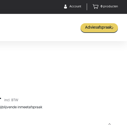
Account
0
producten
Adviesafspraak
-
incl. BTW
rijblijvende inmeetafspraak