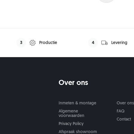
Min: 750 mm
-
Max: 11
Oude deur afvoeren
FritsJurgens (+€72
Nee
Ja (+€25,-)
3
Productie
4
Levering
Over ons
Inmeten & montage
Over on
Algemene
FAQ
voorwaarden
Contact
Privacy Policy
Afspraak showroom