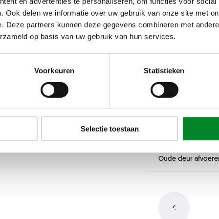
ent en advertenties te personaliseren, om functies voor social
. Ook delen we informatie over uw gebruik van onze site met on
Kleur
e. Deze partners kunnen deze gegevens combineren met andere i
erzameld op basis van uw gebruik van hun services.
Glas
Hoogte
Voorkeuren
Statistieken
Deurbeslag
Kleur
Min: 1800 mm
-
Max: 
Breedte 1
Taatssyteem
Selectie toestaan
Glas
Oude deur afvoere
Deurbeslag
Min: 750 mm
-
Max: 11
Breedte 2
Taatssyteem
Argenta