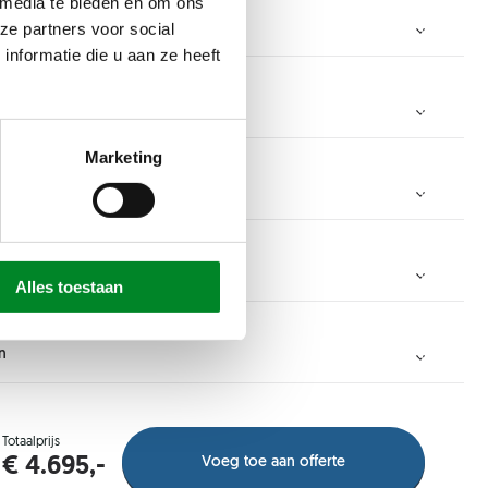
 media te bieden en om ons
ze partners voor social
nformatie die u aan ze heeft
Marketing
mm
cm
3000 mm
Alles toestaan
mm
cm
n
50 mm
Totaalprijs
mm
cm
Voeg toe aan offerte
€ 4.695,-