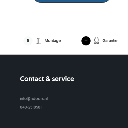
50 mm
5,- per deur)
5
Montage
Garantie
Contact & service
s
info@ndoors.nl
040-2510501