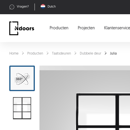
Vragen?
Dutch
Producten
Projecten
Klantenservic
Home
Producten
Taatsdeuren
Dubbele deur
Julia