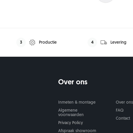
Min: 750 mm
-
Max: 11
Oude deur afvoeren
FritsJurgens (+€72
Nee
Ja (+€25,-)
3
Productie
4
Levering
Over ons
Inmeten & montage
Over on
Algemene
FAQ
voorwaarden
Contact
Privacy Policy
Afspraak showroom