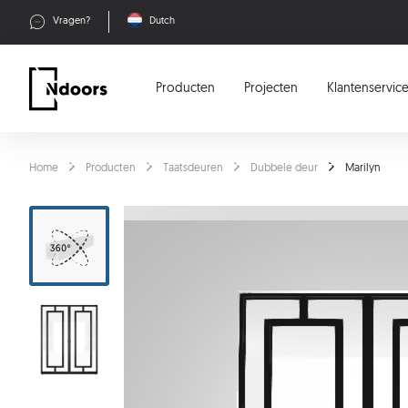
Vragen?
Dutch
Producten
Projecten
Klantenservic
Home
Producten
Taatsdeuren
Dubbele deur
Marilyn