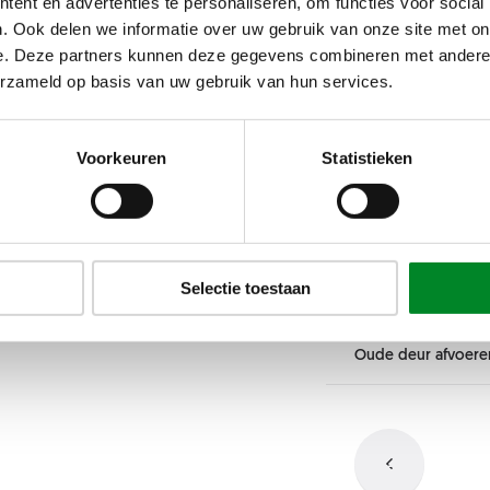
ent en advertenties te personaliseren, om functies voor social
. Ook delen we informatie over uw gebruik van onze site met on
Kleur
e. Deze partners kunnen deze gegevens combineren met andere i
erzameld op basis van uw gebruik van hun services.
Glas
Hoogte
Voorkeuren
Statistieken
Deurbeslag
Kleur
Min: 1800 mm
-
Max: 
Breedte 1
Taatssyteem
Selectie toestaan
Glas
Oude deur afvoere
Deurbeslag
Min: 750 mm
-
Max: 11
Breedte 2
Taatssyteem
Argenta