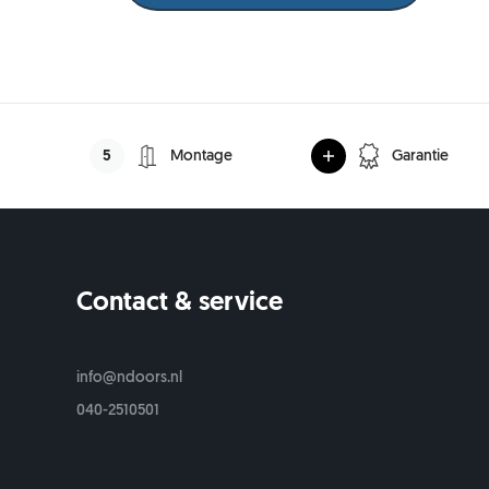
50 mm
5,- per deur)
5
Montage
Garantie
Contact & service
s
info@ndoors.nl
040-2510501