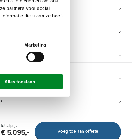
 media te bieden en om ons
ze partners voor social
nformatie die u aan ze heeft
Marketing
mm
cm
3000 mm
Alles toestaan
mm
cm
n
50 mm
Totaalprijs
mm
cm
Voeg toe aan offerte
€ 5.095,-