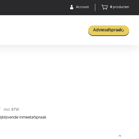
Account
0
producten
Adviesafspraak
-
incl. BTW
rijblijvende inmeetafspraak