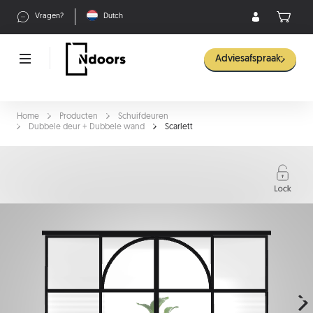
Vragen?
Dutch
Adviesafspraak
Home
Producten
Schuifdeuren
Dubbele deur + Dubbele wand
Scarlett