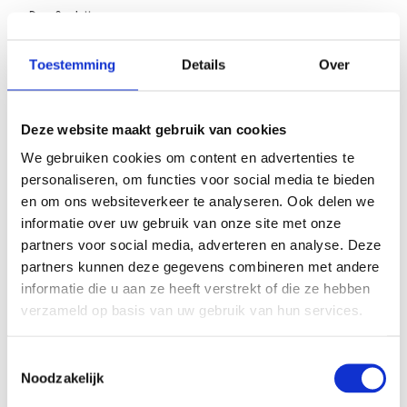
Deur Scarlett
Stap binnen in verfijning met de 'Scarlett' stalen deur, een harmonieus
Toestemming
Details
Over
samenspel van elegantie en functionaliteit.
Lees meer
Onze deuren worden handgemaakt van echt staal. Geen standaard
profielen, maar echte maatwerk deuren. Zo krijg je een ware
Deur tot aan plafond
Deze website maakt gebruik van cookies
eyecatcher in huis! Voor al onze deuren gebruiken wij materialen van
de hoogste kwaliteit.
We gebruiken cookies om content en advertenties te
personaliseren, om functies voor social media te bieden
Materiaalsoort: staal
Deur tot aan plafond
Afwerking: poedercoaten
en om ons websiteverkeer te analyseren. Ook delen we
Bovenste koker: 25x40x2 mm
Nee
informatie over uw gebruik van onze site met onze
Zijkanten + liggers: 25x40x2 mm
partners voor social media, adverteren en analyse. Deze
Onderste koker: 25x40x2 mm + strip 10x3 mm
Ja
Glaslijsten: 14x14 mm (2 zijdig)
partners kunnen deze gegevens combineren met andere
Schuifsysteem: Argenta softclose & softopen systeem
informatie die u aan ze heeft verstrekt of die ze hebben
verzameld op basis van uw gebruik van hun services.
Afmetingen
Heb je mogelijk toch nog iets anders in gedachte dat buiten onze
configuratiemogelijkheden valt? Neem gerust even
contact
met ons op.
Ook tijdens de inmeetafspraak kan er nog om advies worden gevraagd
en eventuele wijzigingen op de order worden aangebracht.
Noodzakelijk
Kleur