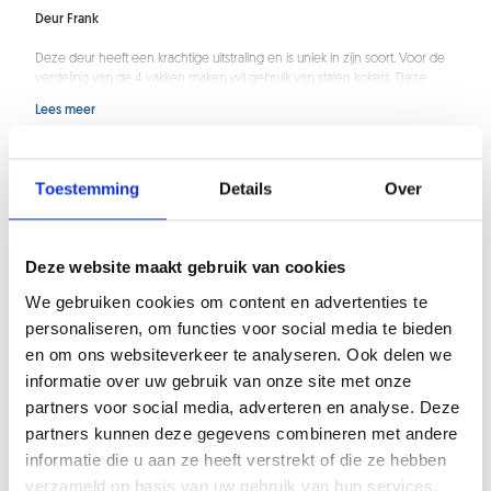
Deur Frank
Deze deur heeft een krachtige uitstraling en is uniek in zijn soort. Voor de
verdeling van de 4 vakken maken wij gebruik van stalen kokers. Deze
maken wij voor elk ontwerp op maat.
Lees meer
Voor al onze deuren kiezen wij materialen met een hoge kwaliteit.
Positie wand
Hieronder lees je wat meer over de specificaties van deze deur.
Toestemming
Details
Over
Materiaalsoort: staal
Afwerking: poedercoaten
Wand links of rechts
Bovenste koker: 25x40x2 mm
Zijkanten + liggers: 25x40x2 mm
Links
Deze website maakt gebruik van cookies
Onderste koker: 25x40x2 mm + strip 10x3 mm
Glaslijsten: 14x14 mm (2 zijdig)
We gebruiken cookies om content en advertenties te
Rechts
Schuifsysteem: Argenta softclose & softopen systeem
personaliseren, om functies voor social media te bieden
en om ons websiteverkeer te analyseren. Ook delen we
Heb je mogelijk toch nog iets anders in gedachte dat buiten onze
Deur tot aan plafond
configuratiemogelijkheden valt? Neem gerust even
contact
met ons op.
informatie over uw gebruik van onze site met onze
Ook tijdens de inmeetafspraak kan er nog om advies worden gevraagd
partners voor social media, adverteren en analyse. Deze
en eventuele wijzigingen op de order worden aangebracht.
partners kunnen deze gegevens combineren met andere
Afmetingen
Deur tot aan plafond
informatie die u aan ze heeft verstrekt of die ze hebben
Nee
verzameld op basis van uw gebruik van hun services.