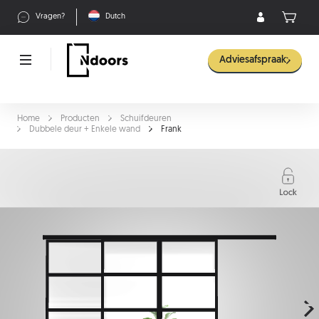
Vragen?
Dutch
Adviesafspraak
Home
Producten
Schuifdeuren
Dubbele deur + Enkele wand
Frank