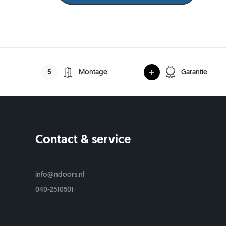
5
Montage
Garantie
Contact & service
s
info@ndoors.nl
040-2510501