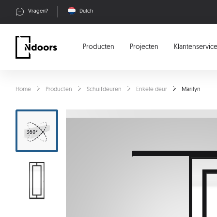
Vragen?
Dutch
Producten
Projecten
Klantenservic
Home
Producten
Schuifdeuren
Enkele deur
Marilyn