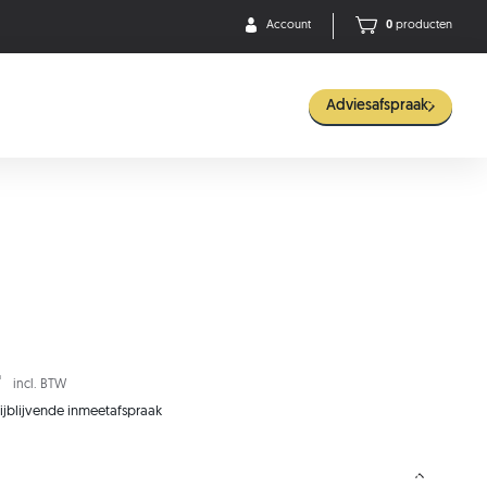
Account
0
producten
Adviesafspraak
-
incl. BTW
rijblijvende inmeetafspraak