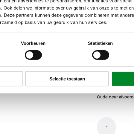
ent en advertenties te personaliseren, om functies voor social
Deur tot aan plafond
. Ook delen we informatie over uw gebruik van onze site met on
Afmetingen
e. Deze partners kunnen deze gegevens combineren met andere i
Nee
erzameld op basis van uw gebruik van hun services.
Ja
Kleur
Voorkeuren
Statistieken
Glas
Hoogte
Deurbeslag
Selectie toestaan
Kleur
Min: 1800 mm
-
Max: 
Breedte
Oude deur afvoere
Glas
Deurbeslag
Min: 750 mm
-
Max: 11