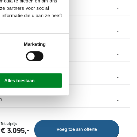
 media te bieden en om ons
ze partners voor social
nformatie die u aan ze heeft
Marketing
mm
cm
Alles toestaan
3000 mm
n
mm
cm
50 mm
Totaalprijs
Voeg toe aan offerte
€ 3.095,-