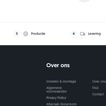
Oude deur afvoeren
Nee
Ja (+€25,-)
3
Productie
4
Levering
Over ons
Inmeten & montage
Over on
Algemene
FAQ
voorwaarden
Contact
Privacy Policy
Afspraak showroom