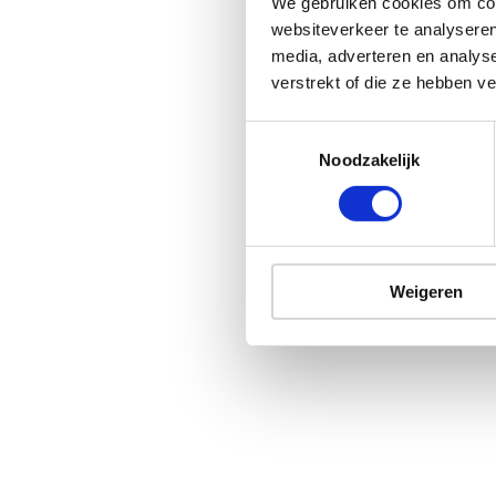
We gebruiken cookies om cont
websiteverkeer te analyseren
media, adverteren en analys
verstrekt of die ze hebben v
Noodzakelijk
Weigeren