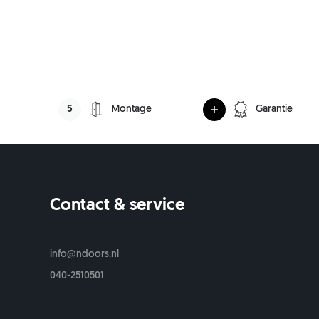
5
Montage
Garantie
Contact & service
s
info@ndoors.nl
040-2510501