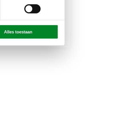
21 dec 2022
 dec 2022
Scharnierdeur in 
erschillende taatsdeuren
model Celine
et wand in woonhuis
Alles toestaan
Populair
Scharnierdeuren
Populair
Taatsdeuren
Stalen wanden