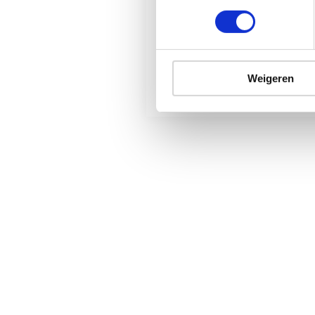
21 dec 2022
Dubbele taatsdeuren in
model Frank
Weigeren
Populair
Taatsdeuren