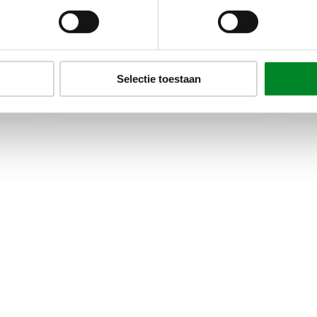
21 dec 2022
21
Dubbele taatsdeuren in
V
model Celine
m
Selectie toestaan
Populair
Taatsdeuren