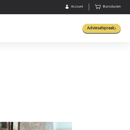
Account
0
producten
Adviesafspraak