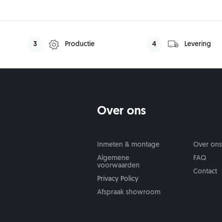
3
Productie
4
Levering
Over ons
Inmeten & montage
Over on
Algemene
FAQ
voorwaarden
Contact
Privacy Policy
Afspraak showroom