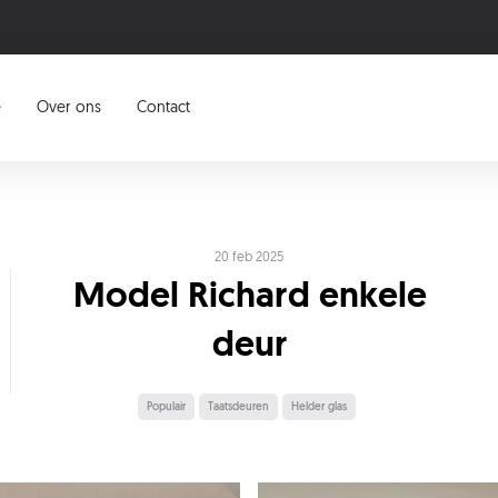
e
Over ons
Contact
20 feb 2025
Model Richard enkele
deur
Populair
Taatsdeuren
Helder glas