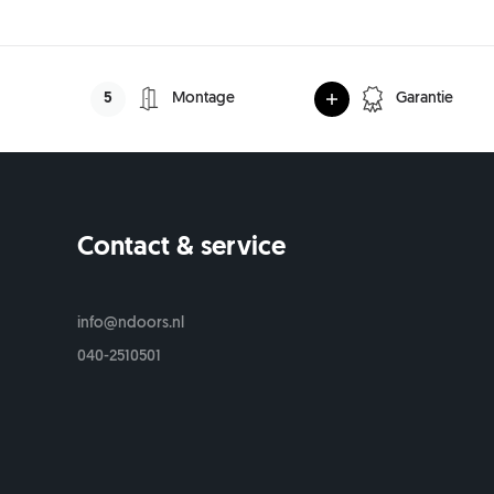
5
Montage
Garantie
Contact & service
s
info@ndoors.nl
040-2510501