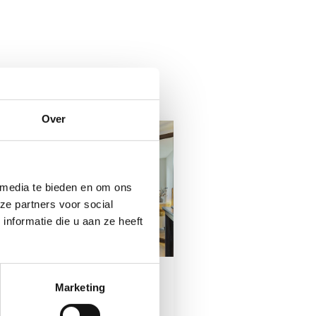
Over
 media te bieden en om ons
ze partners voor social
nformatie die u aan ze heeft
21 dec 2022
 dec 2022
Marketing
Scharnierdeur in 
erschillende taatsdeuren
model Celine
et wand in woonhuis