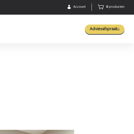
Account
0
producten
Adviesafspraak