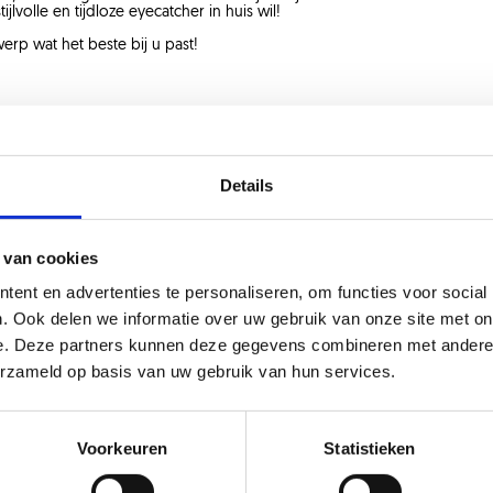
jlvolle en tijdloze eyecatcher in huis wil!
rp wat het beste bij u past!
Zie ook
Details
 van cookies
ent en advertenties te personaliseren, om functies voor social
. Ook delen we informatie over uw gebruik van onze site met on
e. Deze partners kunnen deze gegevens combineren met andere i
erzameld op basis van uw gebruik van hun services.
21 dec 2022
21
Voorkeuren
Statistieken
Dubbele taatsdeuren in
V
model Celine
m