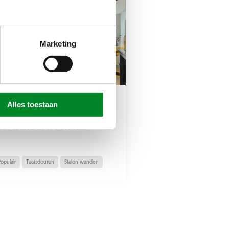
Marketing
21 dec 2022
 dec 2022
Alles toestaan
Scharnierdeur in 
erschillende taatsdeuren
model Celine
et wand in woonhuis
Populair
Scharnierdeuren
Populair
Taatsdeuren
Stalen wanden