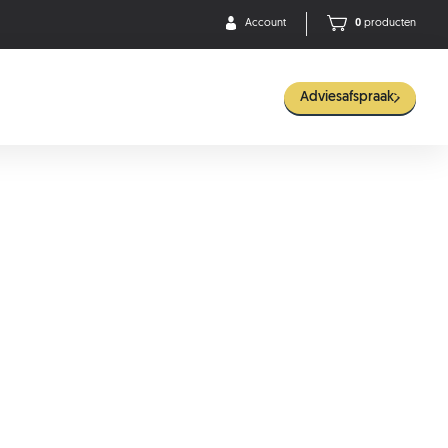
Account
0
producten
Adviesafspraak