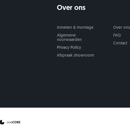
Over ons
Inmeten & montage
Over on
Algemene
FAQ
voorwaarden
Contact
Privacy Policy
Afspraak showroom
one
CORE