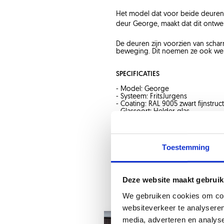
Het model dat voor beide deuren 
deur George, maakt dat dit ontwerp
De deuren zijn voorzien van scharni
beweging. Dit noemen ze ook wel
SPECIFICATIES
- Model: George
- Systeem: FritsJurgens
- Coating: RAL 9005 zwart fijnstruc
- Glassoort: Helder glas
- Deurgreep: T-greep
Ook op zoek naar dit model? Stel
Toestemming
Deze website maakt gebruik
We gebruiken cookies om cont
websiteverkeer te analyseren
media, adverteren en analys