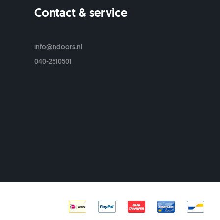
Contact & service
s
info@ndoors.nl
040-2510501