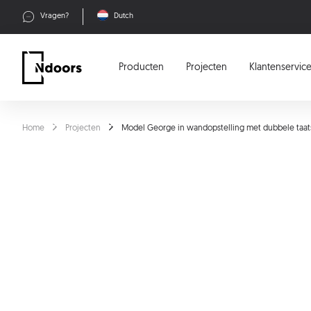
Vragen?
Dutch
Producten
Projecten
Klantenservic
Home
Projecten
Model George in wandopstelling met dubbele taa