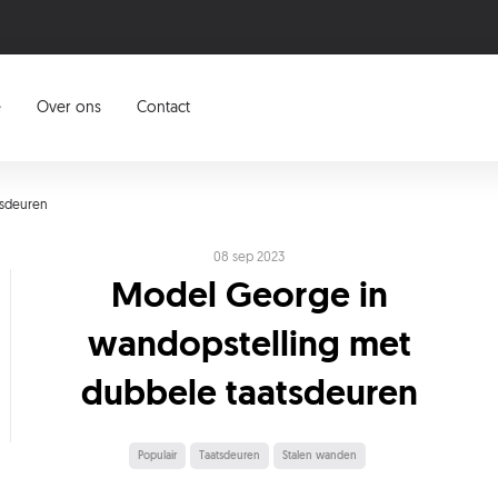
e
Over ons
Contact
tsdeuren
08 sep 2023
Model George in
wandopstelling met
dubbele taatsdeuren
Populair
Taatsdeuren
Stalen wanden