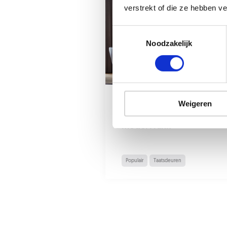
verstrekt of die ze hebben v
Noodzakelijk
21 dec 2022
Weigeren
Dubbele taatsdeuren in
model Frank
Populair
Taatsdeuren