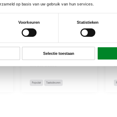
erzameld op basis van uw gebruik van hun services.
Voorkeuren
Statistieken
21 dec 2022
21
Selectie toestaan
Dubbele taatsdeuren in
V
model Celine
m
Populair
Taatsdeuren