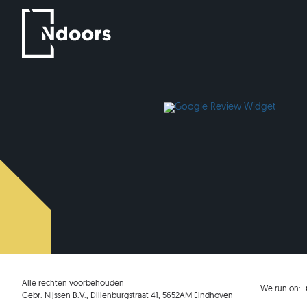
Alle rechten voorbehouden
We run on:
Gebr. Nijssen B.V., Dillenburgstraat 41, 5652AM Eindhoven