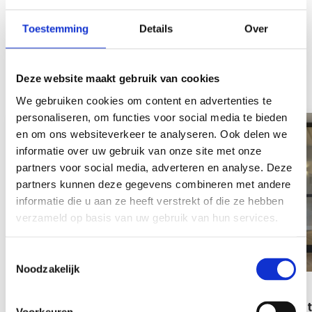
Toestemming
Details
Over
Deze website maakt gebruik van cookies
Zie ook
We gebruiken cookies om content en advertenties te
personaliseren, om functies voor social media te bieden
en om ons websiteverkeer te analyseren. Ook delen we
informatie over uw gebruik van onze site met onze
partners voor social media, adverteren en analyse. Deze
partners kunnen deze gegevens combineren met andere
informatie die u aan ze heeft verstrekt of die ze hebben
verzameld op basis van uw gebruik van hun services.
Noodzakelijk
21 dec 2022
21 dec 2022
Dubbele taatsdeuren in
Dubbele t