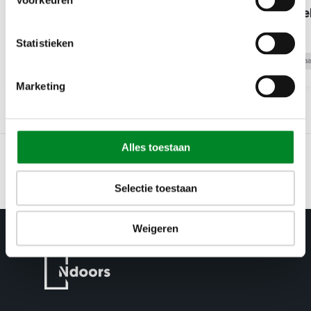
Voorkeuren
model Frank
model Cel
Statistieken
Populair
Taatsdeuren
Populair
Taa
Marketing
Alles toestaan
1
2
3
Bestellen
Inmeten
P
Selectie toestaan
Weigeren