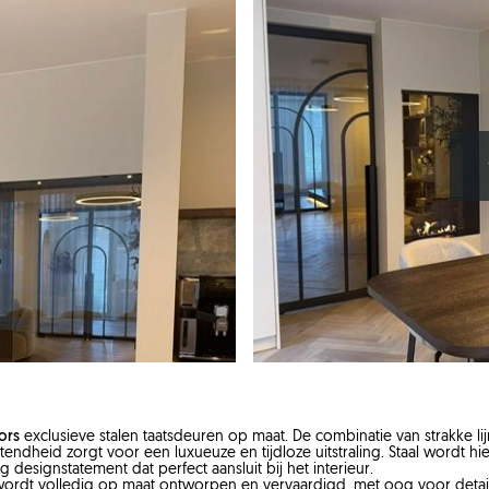
ors
exclusieve stalen taatsdeuren op maat. De combinatie van strakke 
endheid zorgt voor een luxueuze en tijdloze uitstraling. Staal wordt hier
 designstatement dat perfect aansluit bij het interieur.
ordt volledig op maat ontworpen en vervaardigd, met oog voor detail