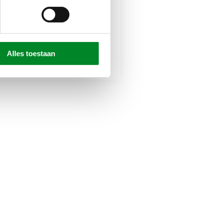
21 dec 2022
 dec 2022
Scharnierdeur in 
erschillende taatsdeuren
model Celine
et wand in woonhuis
Alles toestaan
Populair
Scharnierdeuren
Populair
Taatsdeuren
Stalen wanden