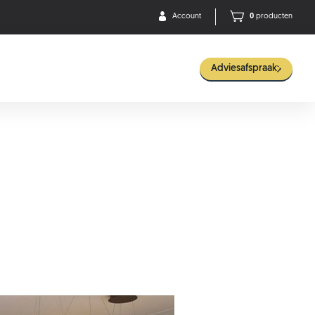
Account
0
producten
Adviesafspraak