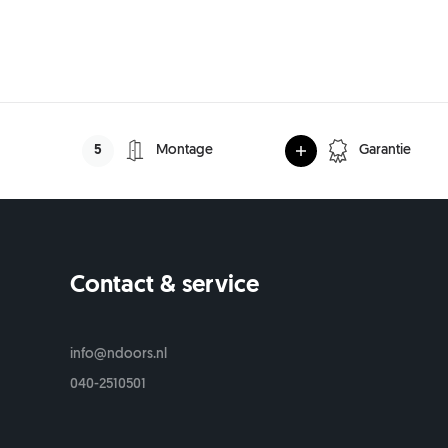
5
Montage
Garantie
Contact & service
s
info@ndoors.nl
040-2510501