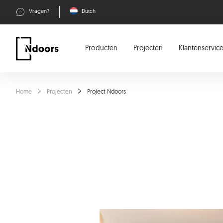
Vragen?
Dutch
Producten
Projecten
Klantenservic
Home
Projecten
Project Ndoors