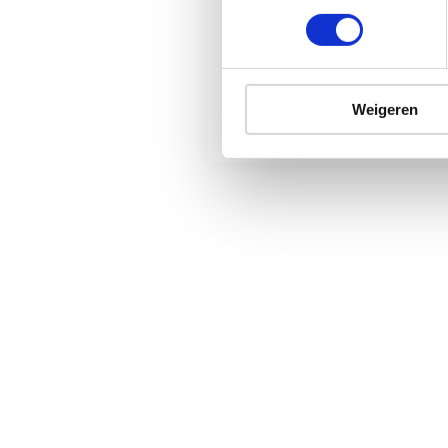
21 dec 2022
Dubbele taatsdeuren in
model Frank
Weigeren
Populair
Taatsdeuren