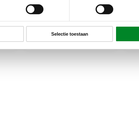
21 dec 2022
21
Dubbele taatsdeuren in
V
model Celine
m
Selectie toestaan
Populair
Taatsdeuren