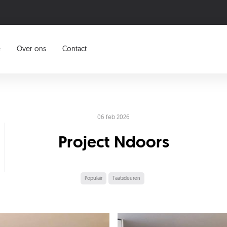
e
Over ons
Contact
06 feb 2026
Project Ndoors
Populair
Taatsdeuren